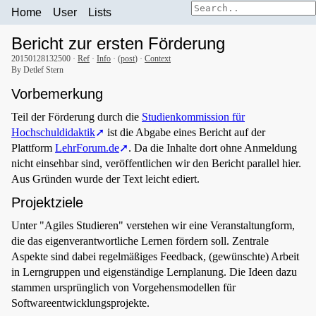
Home
User
Lists
Bericht zur ersten Förderung
20150128132500 ·
Ref
·
Info
· (
post
) ·
Context
By Detlef Stern
Vorbemerkung
Teil der Förderung durch die
Studienkommission für
Hochschuldidaktik
ist die Abgabe eines Bericht auf der
Plattform
LehrForum.de
. Da die Inhalte dort ohne Anmeldung
nicht einsehbar sind, veröffentlichen wir den Bericht parallel hier.
Aus Gründen wurde der Text leicht ediert.
Projektziele
Unter "Agiles Studieren" verstehen wir eine Veranstaltungform,
die das eigenverantwortliche Lernen fördern soll. Zentrale
Aspekte sind dabei regelmäßiges Feedback, (gewünschte) Arbeit
in Lerngruppen und eigenständige Lernplanung. Die Ideen dazu
stammen ursprünglich von Vorgehensmodellen für
Softwareentwicklungsprojekte.